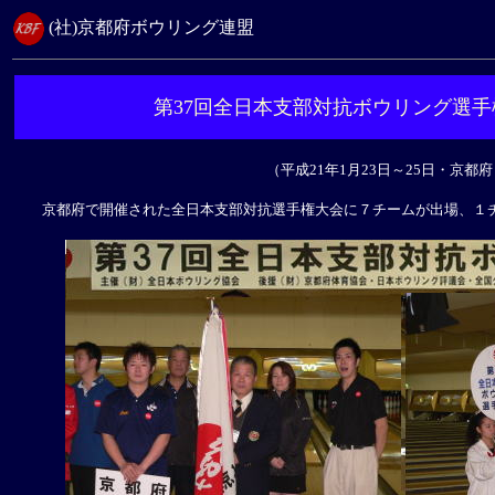
(社)京都府ボウリング連盟
第37回全日本支部対抗ボウリング選
（平成21年1月23日～25日・京
京都府で開催された全日本支部対抗選手権大会に７チームが出場、１