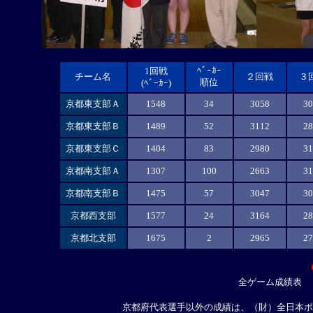
ﾍﾞｰｶｰ
1回戦
チーム名
２回戦
３
順位
(ﾍﾞｰｶｰ)
京都東支部Ａ
1548
34
3058
30
京都東支部Ｂ
1489
52
3112
28
京都東支部Ｃ
1404
83
2980
31
京都南支部Ａ
1307
100
2663
31
京都南支部Ｂ
1475
57
3047
30
京都西支部
1577
24
3164
28
京都北支部
1675
2
2965
27
全ゲーム成績表
京都府代表選手以外の成績は、
（財）全日本ボ