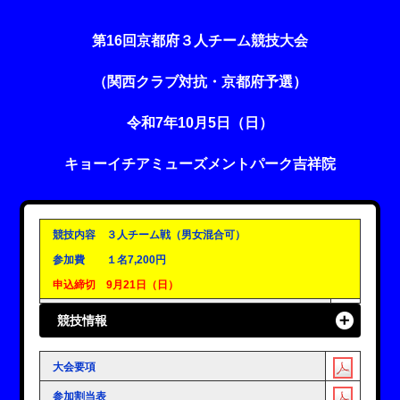
第16回京都府３人チーム競技大会
（関西クラブ対抗・京都府予選）
令和7年10月5日（日）
キョーイチアミューズメントパーク吉祥院
競技内容 ３人チーム戦（男女混合可）
参加費 １名7,200円
申込締切 9月21日（日）
競技情報
大会要項
参加割当表